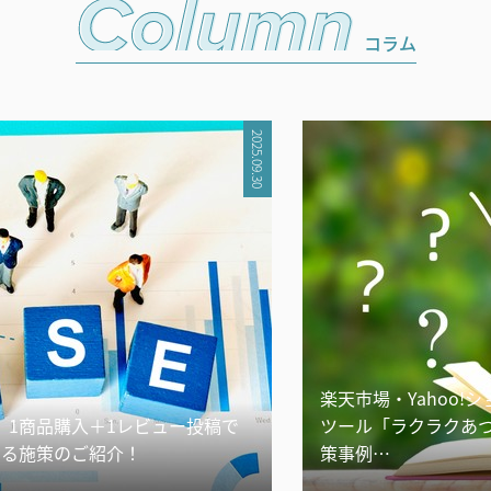
コラム
2025.09.30
楽天市場・Yahoo
】1商品購入＋1レビュー投稿で
ツール「ラクラクあ
きる施策のご紹介！
策事例…