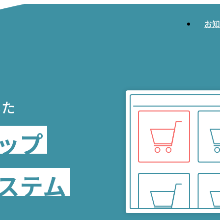
お知
した
ップ
ステム