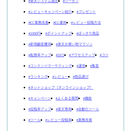
#
楽天システム設定
#
クーポン
#
レビューキャンペーン紹介
#
プレゼント
#
EC業務改善
#
EC運用
#
レビュー投稿方法
#
1000円
#
ポイントアップ
#
ぽっきり商品
#
新規顧客獲得
#
楽天お買い物マラソン
#
転換率アップ
#
SEO
#
アクセスアップ
#
コツ
#
コンテンツマーケティング
#
運営
#
集客
#
ランキング
#
レビュー
#
商品選び
#
ネットショップ（オンラインショップ）
#
キャンペーン
#
よくある質問
#
機能
#
投稿率アップ
#
楽天専用
#
自動化ツール
#
ツール
#
レビュー投稿率
#
業務改善