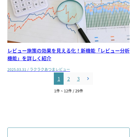
レビュー施策の効果を見える化！新機能「レビュー分析
機能」を詳しく紹介
2025.03.31
/
ラクラクあつまレビュー
1
2
3
1
件 ~
12
件
/
29
件