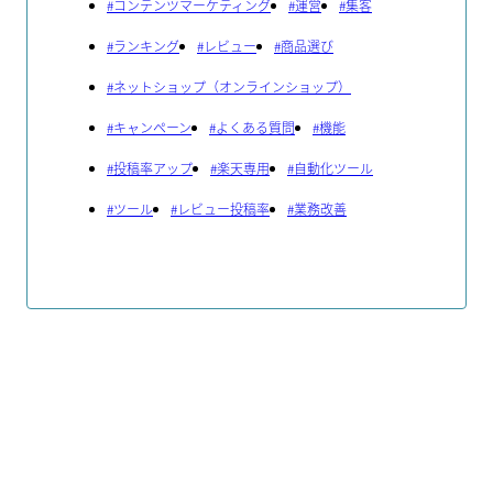
#
コンテンツマーケティング
#
運営
#
集客
#
ランキング
#
レビュー
#
商品選び
#
ネットショップ（オンラインショップ）
#
キャンペーン
#
よくある質問
#
機能
#
投稿率アップ
#
楽天専用
#
自動化ツール
#
ツール
#
レビュー投稿率
#
業務改善