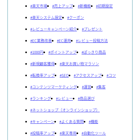
#
楽天市場
#
売上アップ
#
新機能
#
初期設定
#
楽天システム設定
#
クーポン
#
レビューキャンペーン紹介
#
プレゼント
#
EC業務改善
#
EC運用
#
レビュー投稿方法
#
1000円
#
ポイントアップ
#
ぽっきり商品
#
新規顧客獲得
#
楽天お買い物マラソン
#
転換率アップ
#
SEO
#
アクセスアップ
#
コツ
#
コンテンツマーケティング
#
運営
#
集客
#
ランキング
#
レビュー
#
商品選び
#
ネットショップ（オンラインショップ）
#
キャンペーン
#
よくある質問
#
機能
#
投稿率アップ
#
楽天専用
#
自動化ツール